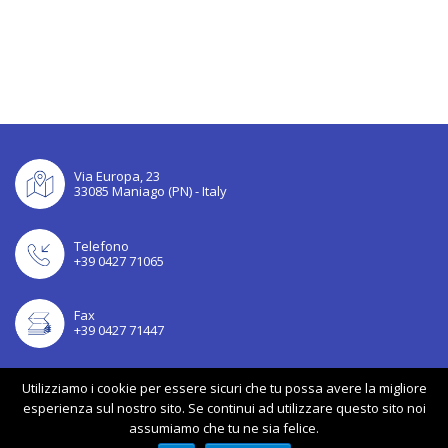
Via Europa, 23
33085 Maniago (PN) - Italy
Telefono
+39 0427 71065
Fax
+39 0427 71447
Utilizziamo i cookie per essere sicuri che tu possa avere la migliore
esperienza sul nostro sito. Se continui ad utilizzare questo sito noi
© Battiferro di Maniago Sas | P.Iva 00121780936 |
Termini d’uso
|
Privacy
assumiamo che tu ne sia felice.
policy
|
Cookie policy
|
Digital Agency: Alea.pro