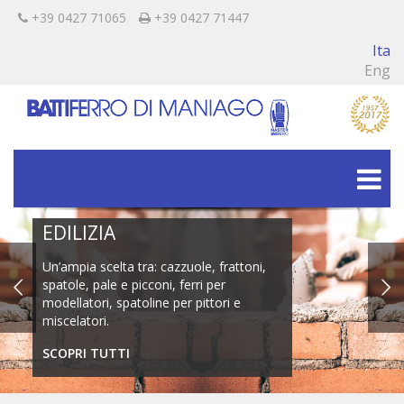
+39 0427 71065
+39 0427 71447
Ita
Eng
EDILIZIA
Un’ampia scelta tra: cazzuole, frattoni,
spatole, pale e picconi, ferri per
modellatori, spatoline per pittori e
miscelatori.
SCOPRI TUTTI